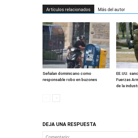
Artículos relacionados
Más del autor
Señalan dominicano como
EE.UU. sanc
responsable robo en buzones
Fuerzas Ar
de la industr
DEJA UNA RESPUESTA