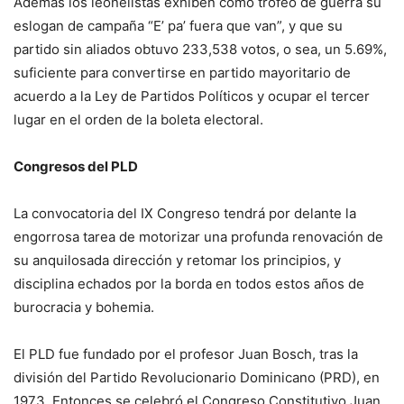
Además los leonelistas exhiben como trofeo de guerra su
eslogan de cam­paña “E’ pa’ fuera que van”, y que su
partido sin alia­dos obtuvo 233,538 votos, o sea, un 5.69%,
suficiente para convertirse en partido mayoritario de
acuerdo a la Ley de Partidos Políticos y ocupar el tercer
lugar en el orden de la boleta electoral.
Congresos del PLD
La convocatoria del IX Con­greso tendrá por delante la
engorrosa tarea de mo­torizar una profunda re­novación de
su anquilo­sada dirección y retomar los principios, y
disciplina echados por la borda en to­dos estos años de
burocra­cia y bohemia.
El PLD fue fundado por el profesor Juan Bosch, tras la
división del Partido Revolu­cionario Dominicano (PRD), en
1973. Entonces se cele­bró el Congreso Constitutivo Juan