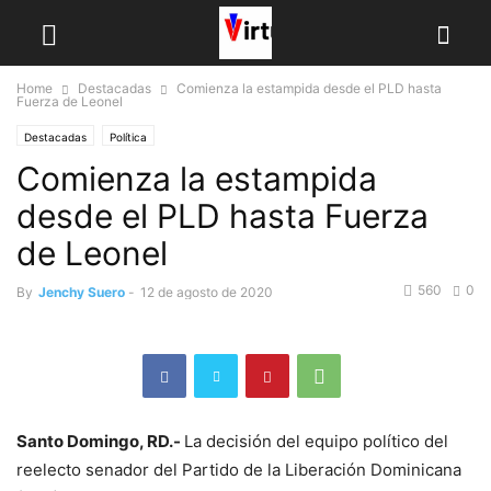
Home
Destacadas
Comienza la estampida desde el PLD hasta
Fuerza de Leonel
Destacadas
Política
Comienza la estampida
desde el PLD hasta Fuerza
de Leonel
560
0
By
Jenchy Suero
-
12 de agosto de 2020
Santo Domingo, RD.-
La decisión del equipo po­lítico del
reelecto senador del Partido de la Libera­ción Dominicana