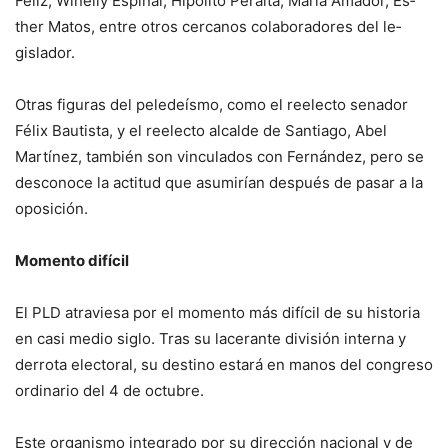
Feliz, Winelly Espinal, Hipólito Peralta, María Amador, Es­
ther Matos, entre otros cer­canos colaboradores del le­
gislador.
Otras figuras del pele­deísmo, como el reelecto senador
Félix Bautista, y el reelecto alcalde de San­tiago, Abel
Martínez, tam­bién son vinculados con Fernández, pero se
desco­noce la actitud que asumi­rían después de pasar a la
oposición.
Momento difícil
El PLD atraviesa por el momento más difícil de su historia
en casi medio siglo. Tras su lacerante di­visión interna y
derrota electoral, su destino esta­rá en manos del congreso
ordinario del 4 de octubre.
Este organismo integra­do por su dirección nacio­nal y de