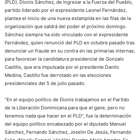
(PLD), Dionis Sánchez, de ingre­sar a la Fuerza del Pueblo,
partido liderado por el ex­presidente Leonel Fernán­dez,
plantea el inicio de una nueva estampida en las filas de la
organiza­ción que saldrá del poder el próximo domingo.
Sánchez siempre ha si­do vinculado con el expre­sidente
Fernández, quien renunció del PLD en octu­bre pasado tras
denunciar un fraude en su contra en las primarias internas,
pa­ra favorecer la candidatu­ra presidencial de Gonzalo
Castillo, que era impulsa­da por el presidente Dani­lo
Medina, Castillo fue de­rrotado en las elecciones
presidenciales del 5 de ju­lio pasado.
“En el equipo político de Dionis trabajamos en el Par­tido
de la Liberación Do­minicana para que el gane, pero no
tenemos nada que hacer en el PLD”, fue la de­terminación
del equipo po­lítico encabezado por el di­putado Manuel
Sánchez, Fernando Sánchez, Joselin De Jesús, Fernando