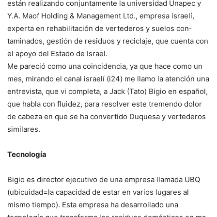
están realizan­do conjuntamente la uni­versidad Unapec y
Y.A. Maof Holding & Manage­ment Ltd., empresa israelí,
experta en rehabilitación de vertederos y suelos con­
taminados, gestión de resi­duos y reciclaje, que cuen­ta con
el apoyo del Estado de Israel.
Me pareció como una co­incidencia, ya que hace co­mo un
mes, mirando el ca­nal israelí (i24) me llamo la atención una
entrevis­ta, que vi completa, a Jack (Tato) Bigio en español,
que habla con fluidez, pa­ra resolver este tremendo dolor
de cabeza en que se ha convertido Duquesa y vertederos
similares.
Tecnología
Bigio es director ejecutivo de una empresa llamada UBQ
(ubicuidad=la ca­pacidad de estar en varios lugares al
mismo tiem­po). Esta empresa ha de­sarrollado una