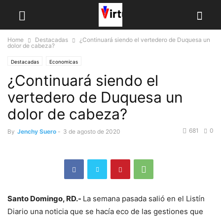
Home
Destacadas
¿Continuará siendo el vertedero de Duquesa un
dolor de cabeza?
Destacadas
Economicas
¿Continuará siendo el
vertedero de Duquesa un
dolor de cabeza?
681
0
By
Jenchy Suero
-
3 de agosto de 2020
Santo Domingo, RD.-
La semana pasada salió en el Listín
Diario una noticia que se hacía eco de las ges­tiones que