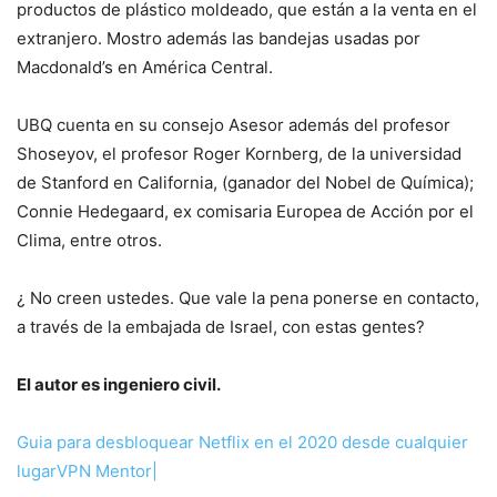
productos de plástico mol­deado, que están a la ven­ta en el
extranjero. Mostro además las bandejas usadas por
Macdonald’s en Améri­ca Central.
UBQ cuenta en su conse­jo Asesor además del pro­fesor
Shoseyov, el profesor Roger Kornberg, de la uni­versidad
de Stanford en California, (ganador del Nobel de Química);
Con­nie Hedegaard, ex comisa­ria Europea de Acción por el
Clima, entre otros.
¿ No creen ustedes. Que vale la pena ponerse en contacto,
a través de la em­bajada de Israel, con estas gentes?
El autor es
ingeniero civil.
Guia para desbloquear Netflix en el 2020 desde cualquier
lugar
VPN Mentor
|