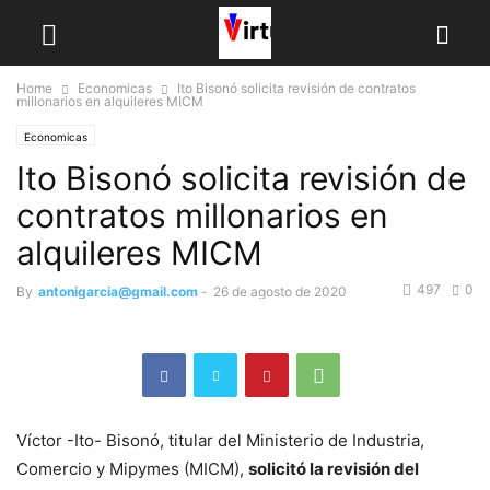
Home
Economicas
Ito Bisonó solicita revisión de contratos
millonarios en alquileres MICM
Economicas
Ito Bisonó solicita revisión de
contratos millonarios en
alquileres MICM
497
0
By
antonigarcia@gmail.com
-
26 de agosto de 2020
Víctor -Ito- Bisonó, titular del Ministerio de Industria,
Comercio y Mipymes (MICM),
solicitó la revisión del