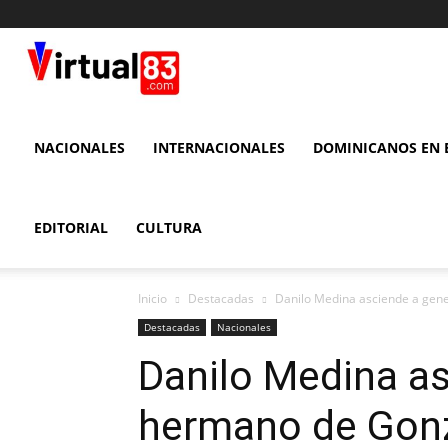
VIRTUAL
83
NACIONALES
INTERNACIONALES
DOMINICANOS EN E
EDITORIAL
CULTURA
Inicio
Destacadas
Danilo Medina asciende a gener
Destacadas
Nacionales
Danilo Medina as
hermano de Gonza