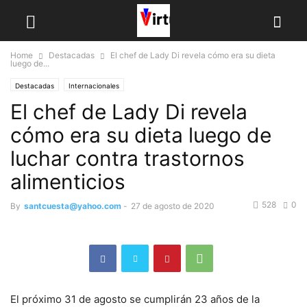
Home
Destacadas
El chef de Lady Di revela cómo era su dieta
luego de...
Destacadas
Internacionales
El chef de Lady Di revela
cómo era su dieta luego de
luchar contra trastornos
alimenticios
528
0
By
santcuesta@yahoo.com
-
27 de agosto de 2020
El próximo 31 de agosto se cumplirán 23 años de la