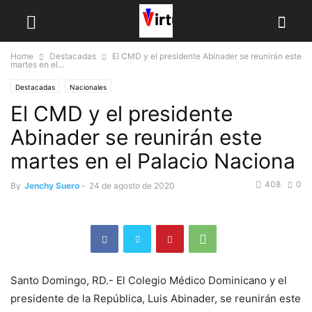
Home
Destacadas
El CMD y el presidente Abinader se reunirán este
martes en el...
Destacadas
Nacionales
El CMD y el presidente
Abinader se reunirán este
martes en el Palacio Naciona
408
0
By
Jenchy Suero
-
24 de agosto de 2020
Santo Domingo, RD.- El Colegio Médico Dominicano y el
presidente de la República, Luis Abinader, se reunirán este