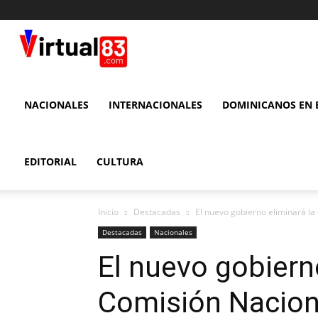
VIRTUAL
83
NACIONALES
INTERNACIONALES
DOMINICANOS EN E
EDITORIAL
CULTURA
Inicio
Destacadas
El nuevo gobierno eliminará la
Destacadas
Nacionales
El nuevo gobiern
Comisión Naciona