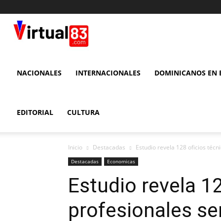
VIRTUAL
83
NACIONALES
INTERNACIONALES
DOMINICANOS EN E
EDITORIAL
CULTURA
Inicio
Destacadas
Estudio revela 128 oficios té
Destacadas
Economicas
Estudio revela 12
profesionales s