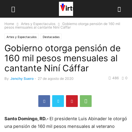
Home
Artes y Espectaculos
Gobierno otorga pensión de 160 mil
pesos mensuales al cantante Niní Cáffar
Artes y Espectaculos
Destacadas
Gobierno otorga pensión de
160 mil pesos mensuales al
cantante Niní Cáffar
486
0
By
Jenchy Suero
-
27 de agosto de 2020
Santo Domingo, RD.-
El presidente Luis Abinader le otorgó
una pensión de 160 mil pesos mensuales al veterano