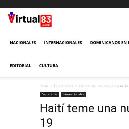
VIRTUAL
83
NACIONALES
INTERNACIONALES
DOMINICANOS EN E
EDITORIAL
CULTURA
Inicio
Destacadas
Haití teme una nueva ola de l
Destacadas
Internacionales
Haití teme una n
19