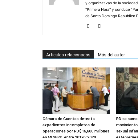
y organizativas de la sociedad
“Primera Hora” y conduce “Pan
de Santo Domingo República 
Artículos relacionados
Más del autor
Cámara de Cuentas detecta
RD se suma 
expedientes incompletos de
movimiento 
operaciones por RD$16,600 millones
sexual infan
en MINERD, entre 2019 y 2020
este vierne