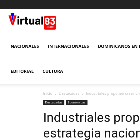
VIRTUAL
83
NACIONALES
INTERNACIONALES
DOMINICANOS EN E
EDITORIAL
CULTURA
Inicio
Destacadas
Industriales proponen crear un
Destacadas
Economicas
Industriales pro
estrategia nacion