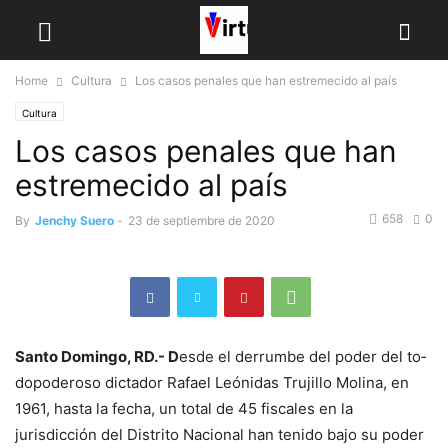
Home
Cultura
Los casos penales que han estremecido al país
Cultura
Los casos penales que han
estremecido al país
658
0
By
Jenchy Suero
-
23 de septiembre de 2020
Santo Domingo, RD.-
D
esde el de­rrumbe del poder del to­
dopoderoso dictador Ra­fael Leónidas Trujillo Moli­na, en
1961, hasta la fecha, un total de 45 fiscales en la
jurisdicción del Distrito Na­cional han tenido bajo su po­der