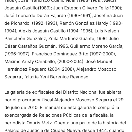
1988), José Francisco Cue­llo Noel (1988-1989), Alexis
Joaquín Castillo(1989); Juan Esteban Olivero Feliz(1990);
José Leonardo Durán Fajardo (1990-1991), Josefina Juan
de Pichardo, (1992-1993), Ramón González Hardy (1993-
1994), Alexis Joaquín Castillo (1994-1995), Luis Nelson
Pantaleón González, Zoila Martínez Guante, 1996, Julio
César Castaños Guz­mán, 1996, Guillermo Mo­reno García,
(1996-1997), Francisco Domínguez Brito (1997-2000),
Máximo Aristy Caraballo, (2000-2004), José Manuel
Hernández Peguero (2004-2008), Alejandro Mos­coso
Segarra , faltaría Yeni Be­renice Reynoso.
La galería de ex fisca­les del Distrito Nacional fue abierta
por el procurador fis­cal Alejandro Moscoso Sega­rra el 29
de julio de 2010. El manual de esta galería lo compiló la
exencargada de Relaciones Públicas de la fiscalía, la
periodista Ono­ris Metz. Cuenta una parte de la historia del
Palacio de Justicia de Ciudad Nueva, desde 1944, cuando