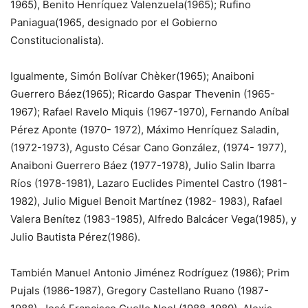
1965), Benito Henrí­quez Valenzuela(1965); Rufino
Paniagua(1965, designado por el Gobierno
Constitucionalista).
Igualmente, Simón Bolí­var Chèker(1965); Anaiboni
Guerrero Báez(1965); Ricar­do Gaspar Thevenin (1965-
1967); Rafael Ravelo Mi­quis (1967-1970), Fernando Aníbal
Pérez Aponte (1970- 1972), Máximo Henríquez Saladin,
(1972-1973), Agusto César Cano González, (1974- 1977),
Anaiboni Guerrero Báez (1977-1978), Julio Sa­lin Ibarra
Ríos (1978-1981), Lazaro Euclides Pimentel Cas­tro (1981-
1982), Julio Mi­guel Benoit Martínez (1982- 1983), Rafael
Valera Benítez (1983-1985), Alfredo Balcá­cer Vega(1985), y
Julio Bau­tista Pérez(1986).
También Manuel Antonio Jiménez Rodríguez (1986); Prim
Pujals (1986-1987), Gre­gory Castellano Ruano (1987-