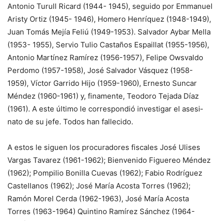
Antonio Turull Ricard (1944- 1945), seguido por Em­manuel
Aristy Ortiz (1945- 1946), Homero Henríquez (1948-1949),
Juan Tomás Mejía Feliú (1949-1953). Sal­vador Aybar Mella
(1953- 1955), Servio Tulio Casta­ños Espaillat (1955-1956),
Antonio Martínez Ramírez (1956-1957), Felipe Owsval­do
Perdomo (1957-1958), Jo­sé Salvador Vásquez (1958-
1959), Víctor Garrido Hijo (1959-1960), Ernesto Suncar
Méndez (1960-1961) y, fina­mente, Teodoro Tejada Díaz
(1961). A este último le co­rrespondió investigar el asesi­
nato de su jefe. Todos han fa­llecido.
A estos le siguen los procura­dores fiscales José Ulises
Vargas Tavarez (1961-1962); Bienve­nido Figuereo Méndez
(1962); Pompilio Bonilla Cuevas (1962); Fabio Rodríguez
Caste­llanos (1962); José María Acos­ta Torres (1962);
Ramón Morel Cerda (1962-1963), José Ma­ría Acosta
Torres (1963-1964) Quintino Ramírez Sánchez (1964-