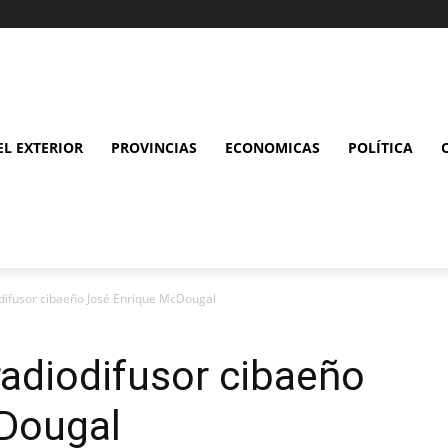
L EXTERIOR
PROVINCIAS
ECONOMICAS
POLÍTICA
difusor cibaeño José Enrique McDougal
adiodifusor cibaeño
Dougal