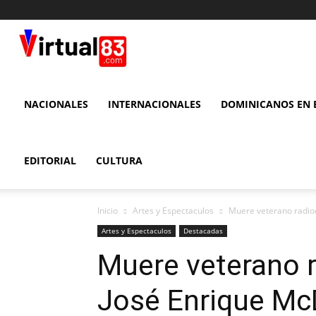
VIRTUAL
83
NACIONALES
INTERNACIONALES
DOMINICANOS EN E
EDITORIAL
CULTURA
Inicio
Artes y Espectaculos
Muere veterano radio
Artes y Espectaculos
Destacadas
Muere veterano r
José Enrique Mc