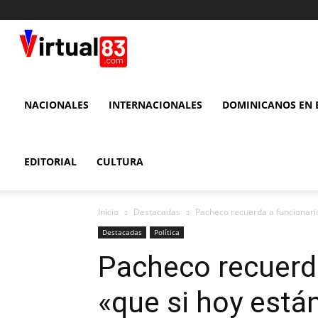
VIRTUAL
83
NACIONALES
INTERNACIONALES
DOMINICANOS EN E
EDITORIAL
CULTURA
Inicio
Destacadas
Pacheco recuerda a funcionario
Destacadas
Política
Pacheco recuerd
«que si hoy está