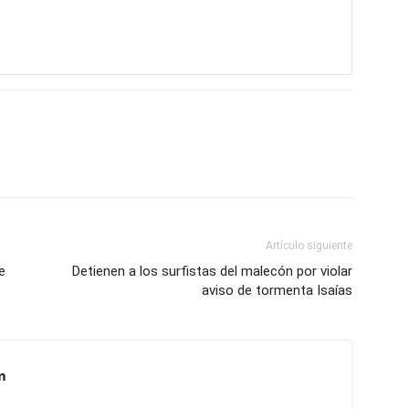
Artículo siguiente
e
Detienen a los surfistas del malecón por violar
aviso de tormenta Isaías
m