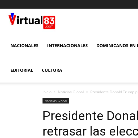
VIRTUAL
83
NACIONALES
INTERNACIONALES
DOMINICANOS EN E
EDITORIAL
CULTURA
Inicio
Noticias Global
Presidente Donald Trump pid
Noticias Global
Presidente Dona
retrasar las elec