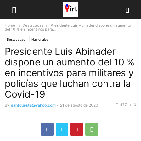
Home
Destacadas
Presidente Luis Abinader dispone un aumento
del 10 % en incentivos para...
Destacadas
Nacionales
Presidente Luis Abinader
dispone un aumento del 10 %
en incentivos para militares y
policías que luchan contra la
Covid-19
477
0
By
santcuesta@yahoo.com
-
21 de agosto de 2020