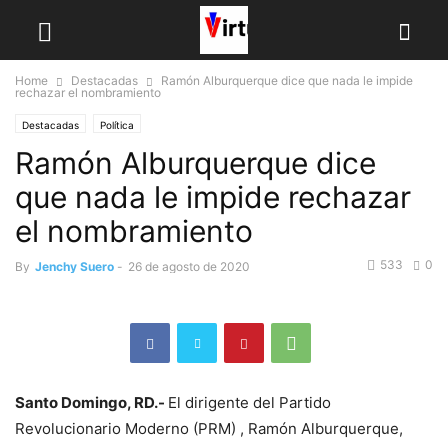
Home
Destacadas
Ramón Alburquerque dice que nada le impide
rechazar el nombramiento
Destacadas
Política
Ramón Alburquerque dice
que nada le impide rechazar
el nombramiento
533
0
By
Jenchy Suero
-
26 de agosto de 2020
Santo Domingo, RD.-
El dirigente del Partido
Revolucionario Moderno (PRM) , Ramón Alburquerque,