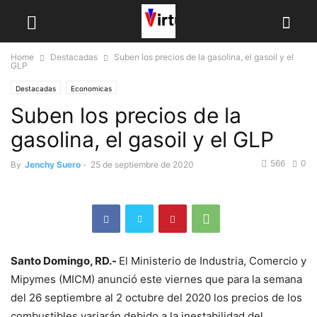
Home
Destacadas
Suben los precios de la gasolina, el gasoil y el
GLP
Destacadas
Economicas
Suben los precios de la
gasolina, el gasoil y el GLP
566
0
By
Jenchy Suero
-
25 de septiembre de 2020
Santo Domingo, RD.-
El Ministerio de Industria, Comercio y
Mipymes (MICM) anunció este viernes que para la semana
del 26 septiembre al 2 octubre del 2020 los precios de los
combustibles variarán debido a la inestabilidad del